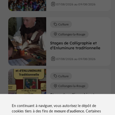
07/08/2026 au 09/08/2026
Culture
Collonges-la-Rouge
Stages de Calligraphie et
d’Enluminure traditionnelle
07/08/2026 au 09/08/2026
Culture
Collonges-la-Rouge
Stage de calligraphie et
d'enluminure
En continuant à naviguer, vous autorisez le dépôt de
cookies tiers à des fins de
mesure d'audience
. Certaines
07/08/2026 au 09/08/2026