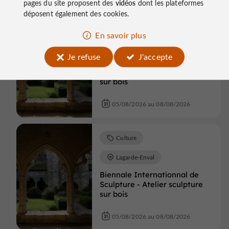
pages du site proposent des
vidéos
dont les plateformes
déposent également des cookies.
Culture
En savoir plus
Lagarde-Enval
Je refuse
J'accepte
Biennale Internationnal de
Sculpture - Atelier sculpture
sur bois
05/08/2026 au 08/08/2026
Culture
Lagarde-Enval
Biennale Internationnal de
Sculpture - Atelier sculpture
sur bois
05/08/2026 au 08/08/2026