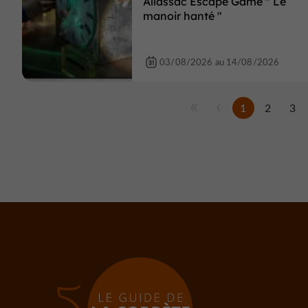
Allassac Escape Game " Le
manoir hanté "
03/08/2026 au 14/08/2026
1
2
3