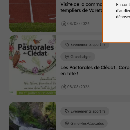
Visite de la commanderie des
En cont
templiers de Varetz
d'audie
déposen
08/08/2026
Evènements sportifs
Grandsaigne
Les Pastorales de Clédat : Corp
en fête !
08/08/2026
Evènements sportifs
Gimel-les-Cascades