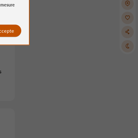
à la
e
mesure
accepte
s