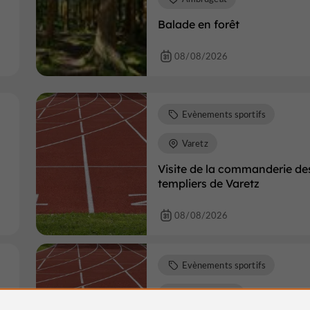
Balade en forêt
08/08/2026
Evènements sportifs
Varetz
Visite de la commanderie de
templiers de Varetz
08/08/2026
Evènements sportifs
Saint-Mexant