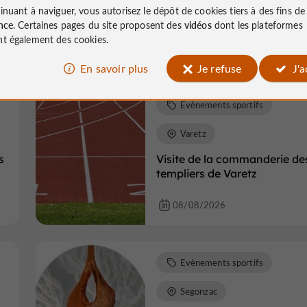
Gaec de la Vache Noire - Été 
inuant à naviguer, vous autorisez le dépôt de cookies tiers à des fins d
ferme
nce
. Certaines pages du site proposent des
vidéos
dont les plateformes
t également des cookies.
08/08/2026
En savoir plus
Je refuse
J'
Evènements sportifs
Varetz
s
Visite de la commanderie de
templiers de Varetz
08/08/2026
Evènements sportifs
Segonzac