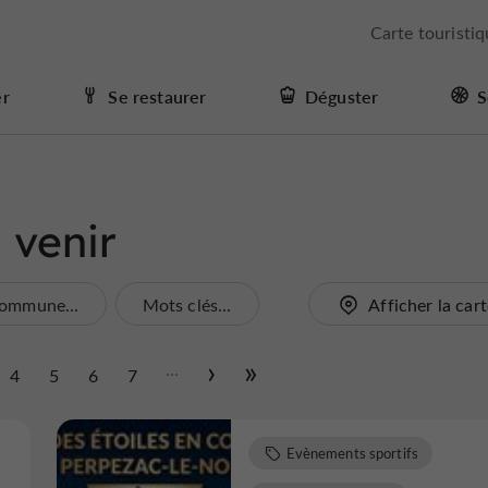
Carte touristi
er
Se restaurer
Déguster
S
 venir
ommune...
Mots clés...
Afficher la car
...
4
5
6
7
Evènements sportifs