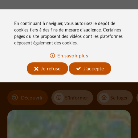
En continuant à naviguer, vous autorisez le dépôt de
cookies tiers à des fins de
mesure d'audience
. Certaines
pages du site proposent des
vidéos
dont les plateformes
déposent également des cookies.
À découvrir
En savoir plus
aux
Je refuse
J'accepte
alentours
Découvrir
S'informer
Se loger