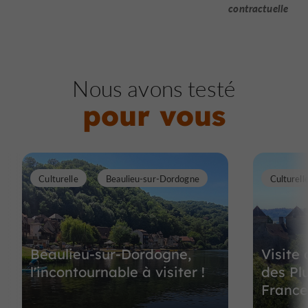
contractuelle
Nous avons testé
pour vous
Culturelle
Beaulieu-sur-Dordogne
Culturell
Beaulieu-sur-Dordogne,
Visite
l'incontournable à visiter !
des Pl
France