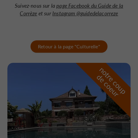
S
uivez-nous sur la
page Facebook du Guide de la
Corrèze
et sur
Instagram @guidedelacorreze
Retour à la page "Culturelle"
n
o
t
e
c
o
u
p
e
c
o
e
u
r
d
r