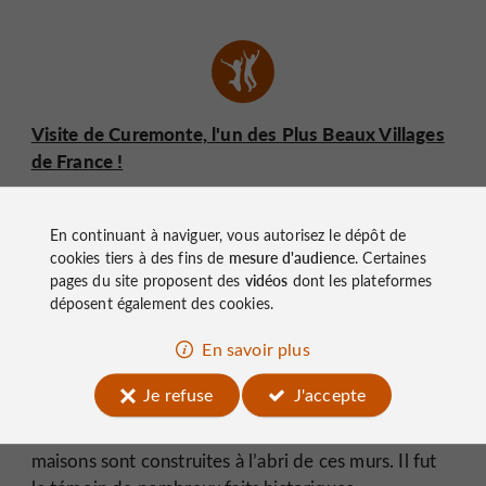
Visite de Curemonte, l'un des Plus Beaux Villages
de France !
En continuant à naviguer, vous autorisez le dépôt de
cookies tiers à des fins de
mesure d'audience
. Certaines
Saint-Robert
pages du site proposent des
vidéos
dont les plateformes
déposent également des cookies.
Saint-Robert
monastère
a pour origine un
e
En savoir plus
bénédictin
église romane du 12
siècle,
et une
perchés à 350 mètres d’altitude ! Par la suite, le
Je refuse
J'accepte
Un château et des
bourg s’étend autour.
fortifications
viennent le protéger et de belles
maisons sont construites à l’abri de ces murs. Il fut