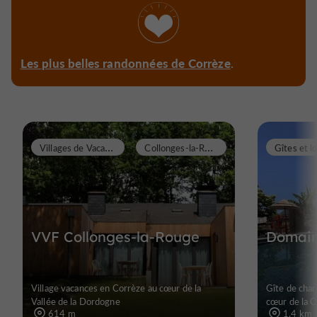
Les plus belles randonnées de Corrèze
.
V
illages de Vacances
C
ollonges-la-Rouge
VVF Collonges-la-Rouge
Domain
Village vacances en Corrèze au cœur de la
Gîte de char
Vallée de la Dordogne
cœur de la 
614 m
1,4 km