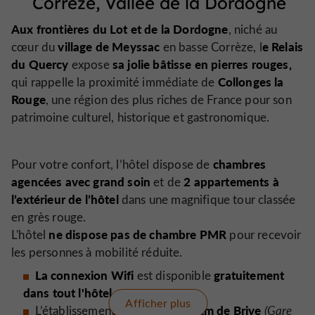
Corrèze, Vallée de la Dordogne
Aux frontières du Lot et de la Dordogne
, niché au
village de Meyssac
e Relais
cœur du
en basse Corrèze, l
du Quercy
sa jolie bâtisse en pierres rouges,
expose
Collonges la
qui rappelle la proximité immédiate de
Rouge
, une région des plus riches de France pour son
patrimoine culturel, historique et gastronomique.
chambres
Pour votre confort, l’hôtel dispose de
agencées avec grand soin
2 appartements à
et de
l’extérieur de l’hôtel
dans une magnifique tour classée
en grès rouge.
ne dispose pas de chambre PMR
L'hôtel
pour recevoir
les personnes à mobilité réduite.
La connexion
Wifi
gratuitement
est disponible
dans tout l'hôtel.
Afficher plus
à 20 km de Brive
L’établissement se trouve
(Gare