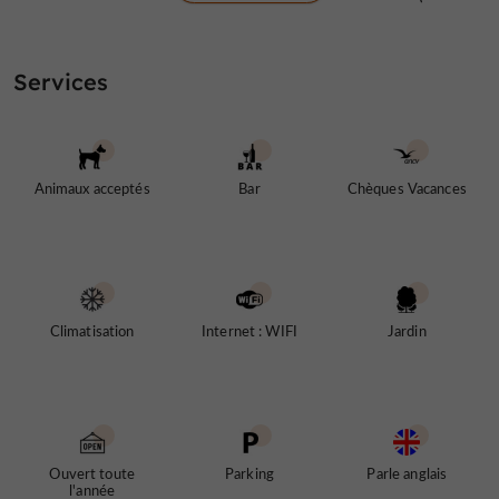
SNCF et aéroport).
piscine
d’un
L’hôtel offre à ses clients une
au milieu
Services
grand jardin arboré
un pool-hous
bar
,
e avec
et un
restaurant
au décor raffiné.
Animaux acceptés
Bar
Chèques Vacances
Climatisation
Internet : WIFI
Jardin
Ouvert toute
Parking
Parle anglais
l'année