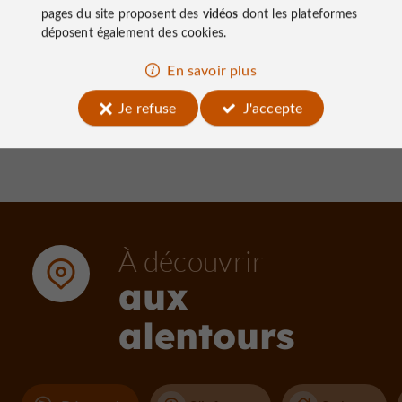
pages du site proposent des
vidéos
dont les plateformes
déposent également des cookies.
91 m - Meyssac
136 m 
En savoir plus
Je refuse
J'accepte
À découvrir
aux
alentours