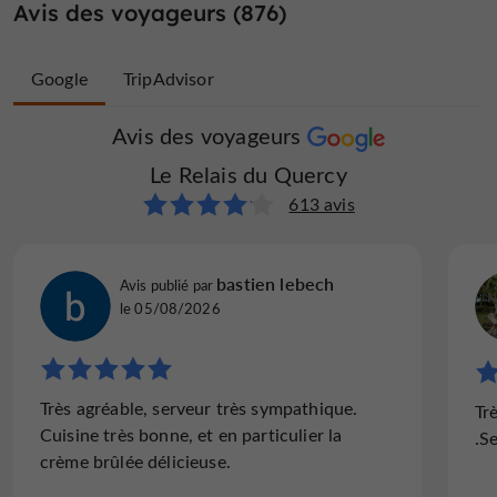
Avis des voyageurs (876)
Google
TripAdvisor
Avis des voyageurs
Avis des voyageurs
Le Relais du Quercy
Le Relais du Quercy
263 avis
613 avis
Beatrice C
bastien lebech
Avis publié par
Avis publié par
le 21/07/2026
le 05/08/2026
"À recommander"
Très agréable, serveur très sympathique.
Très bonne table Excellent accueil Hotel très
Tr
Cuisine très bonne, et en particulier la
agréable
.S
crème brûlée délicieuse.