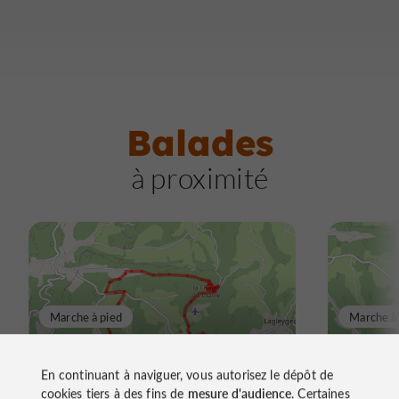
Balades
à proximité
Marche à pied
Marche à
La Chaise du Diable
De grè
En continuant à naviguer, vous autorisez le dépôt de
cookies tiers à des fins de
mesure d'audience
. Certaines