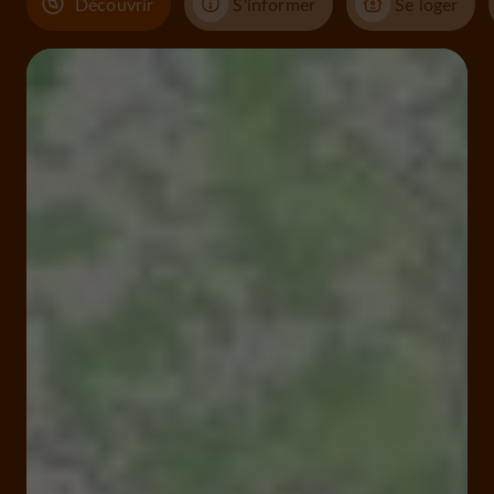
Découvrir
S'informer
Se loger