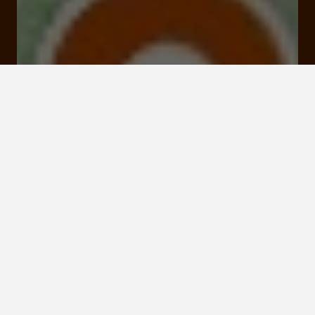
34 Bd du Quercy 19500 Meyssac
Tarifs et Réservations