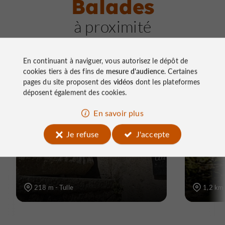
Balades
à proximité
En continuant à naviguer, vous autorisez le dépôt de
cookies tiers à des fins de
mesure d'audience
. Certaines
pages du site proposent des
vidéos
dont les plateformes
déposent également des cookies.
Marche à pied
Marche à
En savoir plus
Horizons Tullois
Circui
Je refuse
J'accepte
Corrèz
218 m - Tulle
1,2 km 