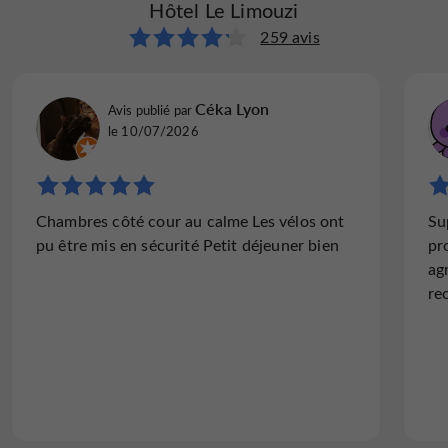
Hôtel Le Limouzi
Hôtel Le Limouzi
261 avis
259 avis
annabellemulot
Céka Lyon
Avis publié par
Avis publié par
le 09/11/2025
le 10/07/2026
"Confortable et accueil très aimable"
Chambres côté cour au calme Les vélos ont
Su
Nous avons l’habitude de nous rendre dans
pu être mis en sécurité Petit déjeuner bien
pr
cet hôtel en famille pour aller voir des
ag
proches en Corrèze. L’accueil est parfait, les
re
chambres sont bien équipées, propres et
confortables. C’est un hôtel...
Lire l'avis complet