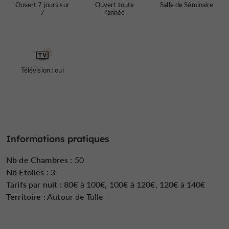
bien commencer la journée, avant de partir explorer la
Ouvert 7 jours sur
Ouvert toute
Salle de Séminaire
7
l'année
ville et ses environs, ou avant de partir travailler.
salle de
L’établissement dispose également d’une
séminaire
, idéale pour organiser réunions et
événements dans un cadre pratique. À pied, on accède
Télévision : oui
facilement aux rues commerçantes, aux bords de la
Corrèze, et au patrimoine historique de Tulle.
Ouvert toute l’année, l’Hôtel Limouzi 3* accueille une
clientèle variée, séduite par son confort, sa situation
centrale et la qualité de ses prestations.
Informations pratiques
Nb de Chambres :
50
Nb Etoiles :
3
Tarifs par nuit :
80€ à 100€, 100€ à 120€, 120€ à 140€
Territoire :
Autour de Tulle