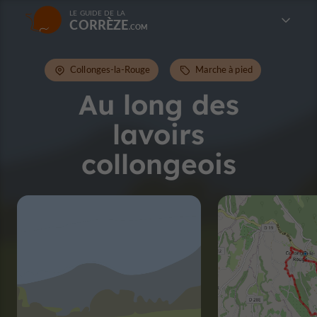
LE GUIDE DE LA
CORRÈZE
Collonges-la-Rouge
Marche à pied
Au long des
lavoirs
collongeois