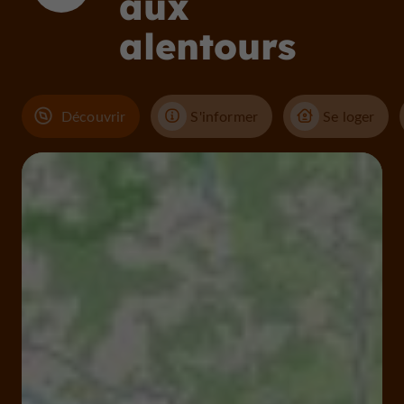
aux
alentours
Découvrir
S'informer
Se loger