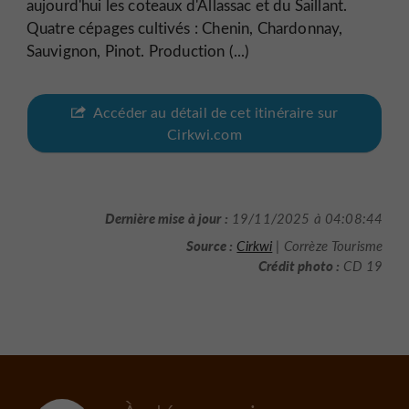
aujourd'hui les coteaux d'Allassac et du Saillant.
Quatre cépages cultivés : Chenin, Chardonnay,
Sauvignon, Pinot. Production (...)
Accéder au détail de cet itinéraire sur
Cirkwi.com
Dernière mise à jour :
19/11/2025 à 04:08:44
Source :
Cirkwi
| Corrèze Tourisme
Crédit photo :
CD 19