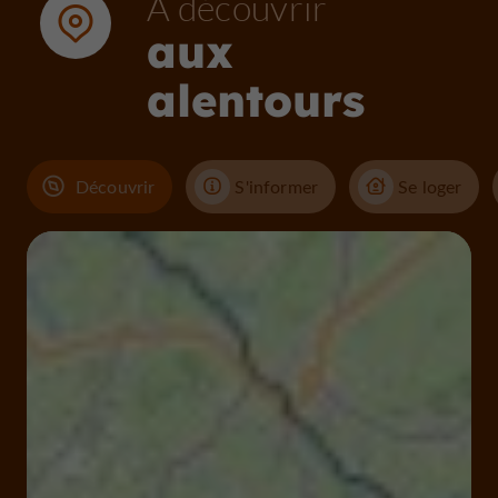
À découvrir
aux
alentours
Découvrir
S'informer
Se loger