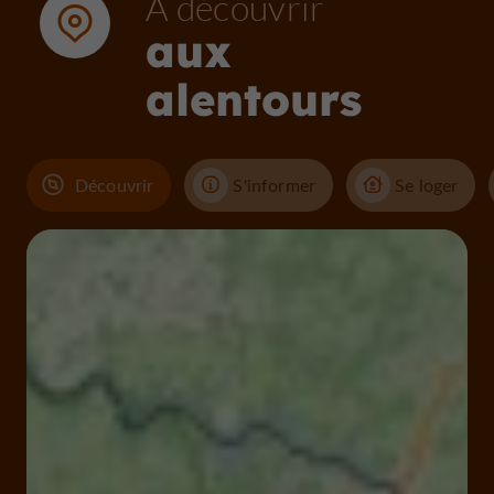
À découvrir
aux
alentours
Découvrir
S'informer
Se loger