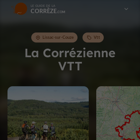
LE GUIDE DE LA
CORRÈZE
Lissac-sur-Couze
Vtt
La Corrézienne
VTT