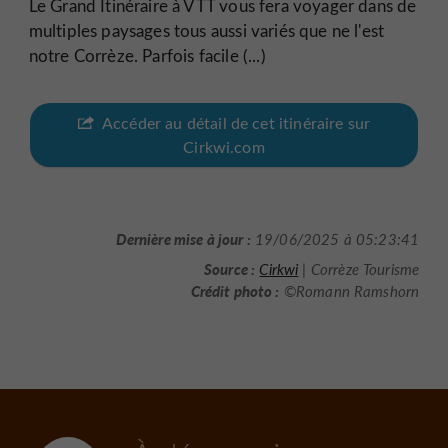
Le Grand Itinéraire à VTT vous fera voyager dans de
multiples paysages tous aussi variés que ne l'est
notre Corrèze. Parfois facile (...)
Accéder au détail de cet itinéraire sur
Cirkwi.com
Dernière mise à jour :
19/06/2025 à 05:23:41
Source :
Cirkwi
| Corrèze Tourisme
Crédit photo :
©Romann Ramshorn