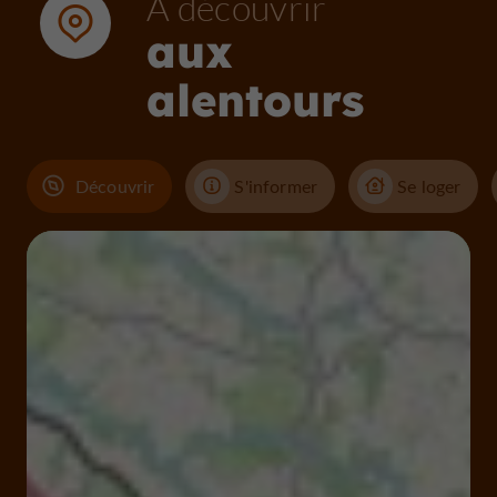
À découvrir
aux
alentours
Découvrir
S'informer
Se loger