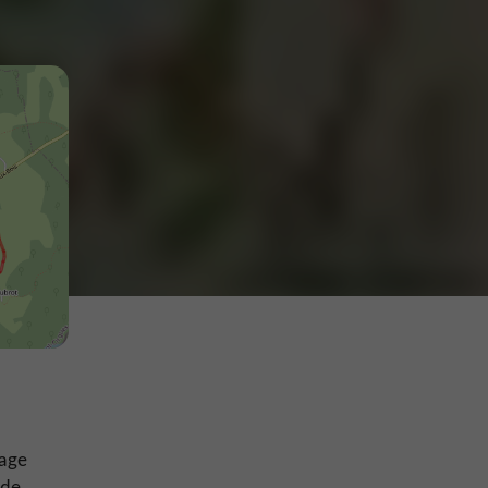
lage
 de