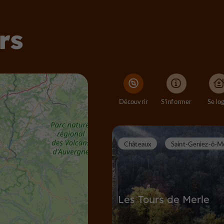
rs
Découvrir
S'informer
Se lo
Châteaux
Saint-Geniez-ô-M
Les Tours de Merle