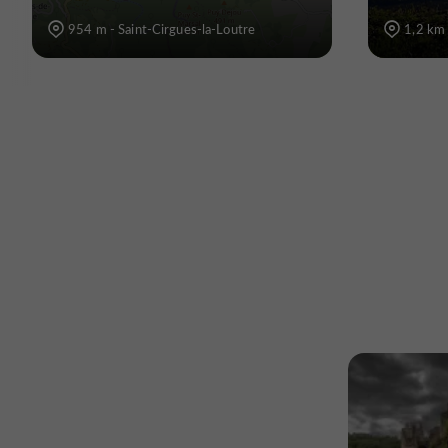
954 m - Saint-Cirgues-la-Loutre
1,2 km 