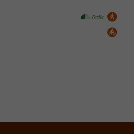
Marche à pied :
Facile
Vtt :