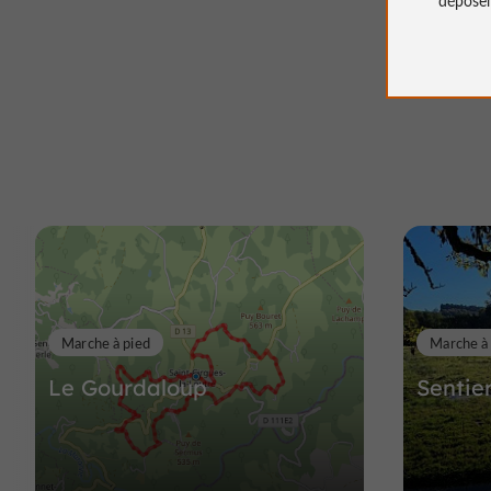
Marche à pied
Marche à
Le Gourdaloup
Sentier