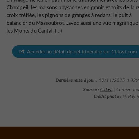
Champeil, les maisons paysannes en granit et toits de lauz
croix tréflée, les pignons de granges à redans, le puit à
balancier du Massoubrot…avec aussi une vue magnifique
les Monts du Cantal. (...)
Accéder au détail de cet itinéraire sur Cirkwi.com
Dernière mise à jour :
19/11/2025 à 03:
Source :
Cirkwi
| Corrèze To
Crédit photo :
Le Puy B