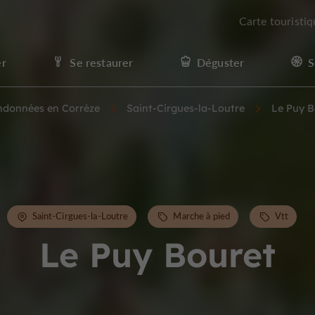
Carte touristi
er
Se restaurer
Déguster
S
andonnées en Corrèze
Saint-Cirgues-la-Loutre
Le Puy B
Saint-Cirgues-la-Loutre
Marche à pied
Vtt
Le Puy Bouret