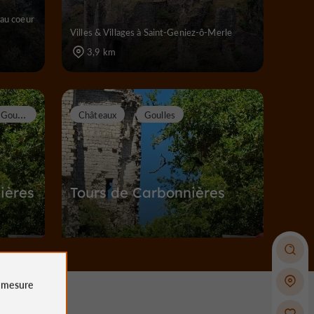
 au coeur
Villes & Villages à Saint-Geniez-ô-Merle
3,9 km
G
oulles
Châteaux
Goulles
ières
Tours de Carbonnières
ulles
Châteaux à Goulles
4,5 km
e
mesure