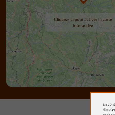
Cliquez-ici pour activer la carte
interactive
En cont
d'audie
déposen