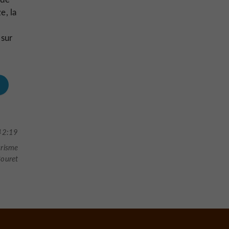
e, la
 sur
42:19
urisme
ouret