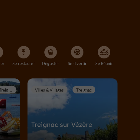
ger
Se restaurer
Déguster
Se divertir
Se Réunir
T
reignac
Villes & Villages
Treignac
Treignac sur Vézère