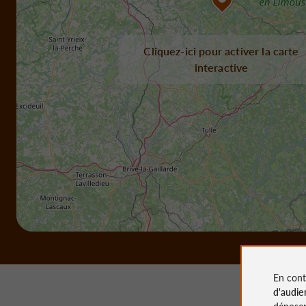
Cliquez-ici pour activer la carte
interactive
En cont
d'audie
déposen