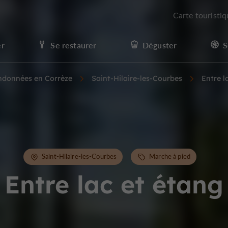
Carte touristi
er
Se restaurer
Déguster
S
andonnées en Corrèze
Saint-Hilaire-les-Courbes
Entre l
Saint-Hilaire-les-Courbes
Marche à pied
Entre lac et étang