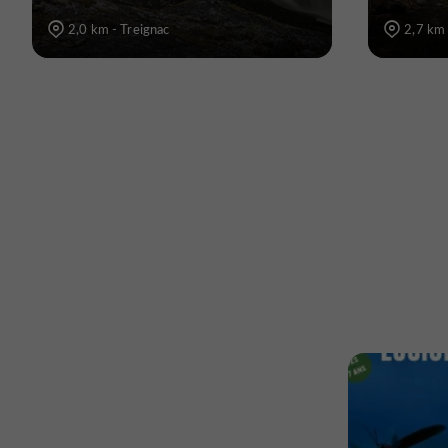
2,0 km - Treignac
2,7 km 