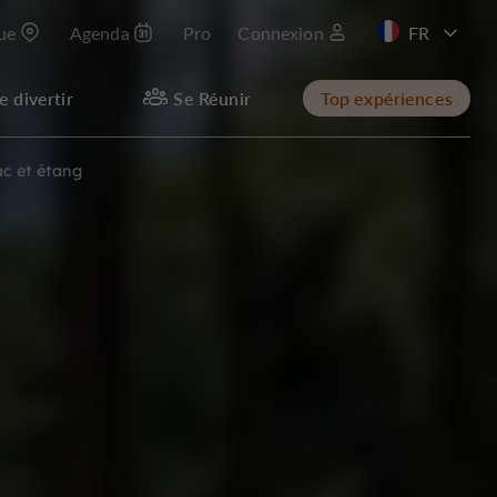
que
Agenda
Pro
Connexion
EN
e divertir
Se Réunir
Top expériences
ac et étang