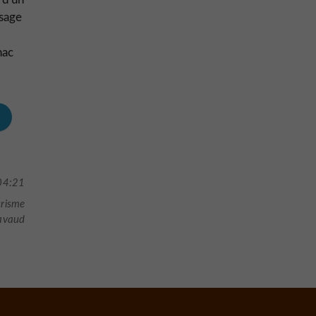
ysage
nac
04:21
urisme
avaud