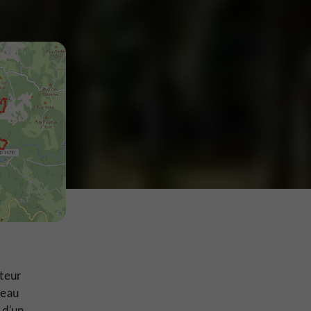
uteur
teau
 d'un