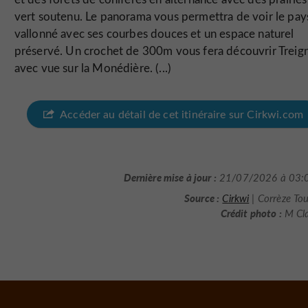
vert soutenu. Le panorama vous permettra de voir le pa
vallonné avec ses courbes douces et un espace naturel
préservé. Un crochet de 300m vous fera découvrir Treig
avec vue sur la Monédière. (...)
Accéder au détail de cet itinéraire sur Cirkwi.com
Dernière mise à jour :
21/07/2026 à 03:
Source :
Cirkwi
| Corrèze To
Crédit photo :
M Cl