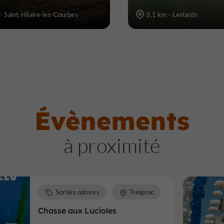
- Saint-Hilaire-les-Courbes
3,1 km - Lestards
Évènements
à proximité
Sorties natures
Treignac
Chasse aux Lucioles