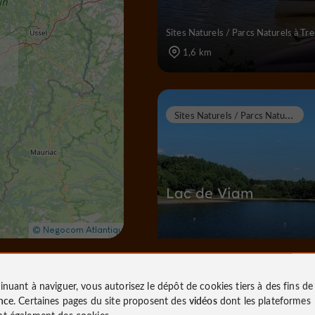
Sites Naturels / Parcs Naturels à Tre
1,6 km
S
ites Naturels / Parcs Naturels
Lac de Viam
Sites Naturels / Parcs Naturels à Vi
5,0 km
inuant à naviguer, vous autorisez le dépôt de cookies tiers à des fins d
nce
. Certaines pages du site proposent des
vidéos
dont les plateformes
t également des cookies.