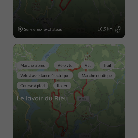
10,5 km
Servières-le-Château
Marche à pied
Vélo vtc
Vtt
Trail
Vélo à assistance électrique
Marche nordique
Course à pied
Roller
Le lavoir du Rieu