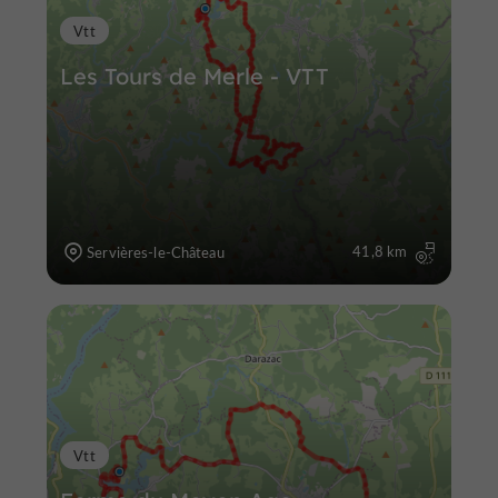
Vtt
Les Tours de Merle - VTT
41,8 km
Servières-le-Château
Vtt