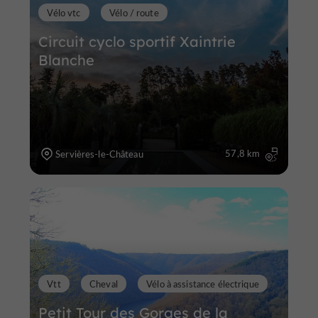
Vélo vtc
Vélo / route
Circuit cyclo sportif Xaintrie
Blanche
57,8 km
Servières-le-Château
Vtt
Cheval
Vélo à assistance électrique
Petit Tour des Gorges de la