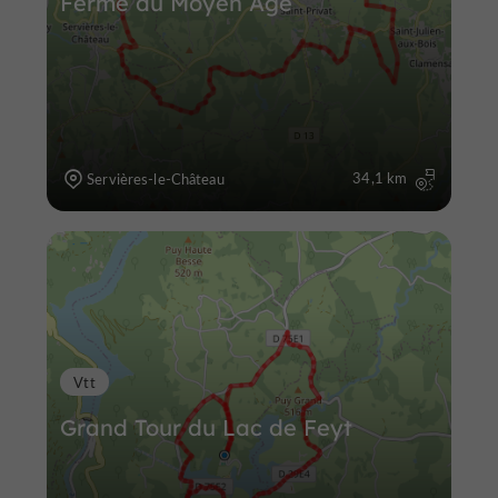
Ferme du Moyen Age
34,1 km
Servières-le-Château
Vtt
Grand Tour du Lac de Feyt