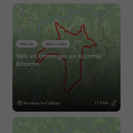
Vélo vtc
Vélo / route
Vélo et Fromages en Xaintrie
Blanche
57,8 km
Servières-le-Château