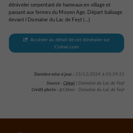
déniveler serpentant de hameaux en village et
passant aux fermes du Moyen Age. Départ balisage
devant l Domaine du Lac de Feyt (...)
Accéder au détail de cet itinéraire sur
Cirkwi.com
Dernière mise à jour :
23/12/2024 à 05:39:51
Source :
Cirkwi
| Domaine du Lac de Feyt
Crédit photo :
@Cirkwi - Domaine du Lac de Feyt