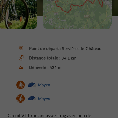
Point de départ :
Servières-le-Château
Distance totale :
34,1 km
Dénivelé :
531 m
Moyen
Moyen
Circuit VTT roulant assez long avec peu de