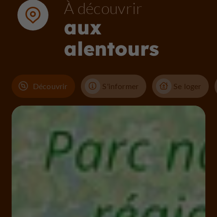
À découvrir
aux
alentours
Découvrir
S'informer
Se loger