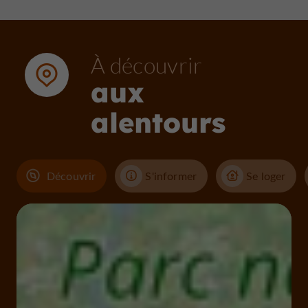
À découvrir
aux
alentours
Découvrir
S'informer
Se loger