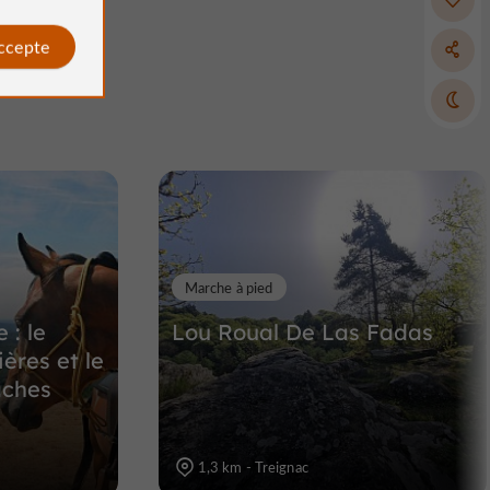
accepte
Bugeat
aumeil
Villes & Villages à Bugeat
11,6 km
Marche à pied
 : le
Lou Roual De Las Fadas
ères et le
aches
1,3 km - Treignac