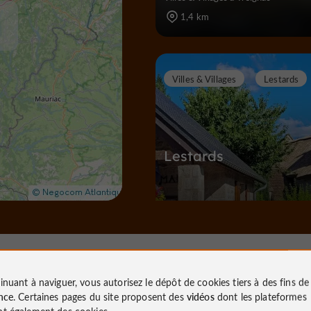
1,4 km
Villes & Villages
Lestards
Lestards
Villes & Villages à Lestards
6,9 km
inuant à naviguer, vous autorisez le dépôt de cookies tiers à des fins d
nce
. Certaines pages du site proposent des
vidéos
dont les plateformes
S
ites Naturels / Parcs Naturels
t également des cookies.