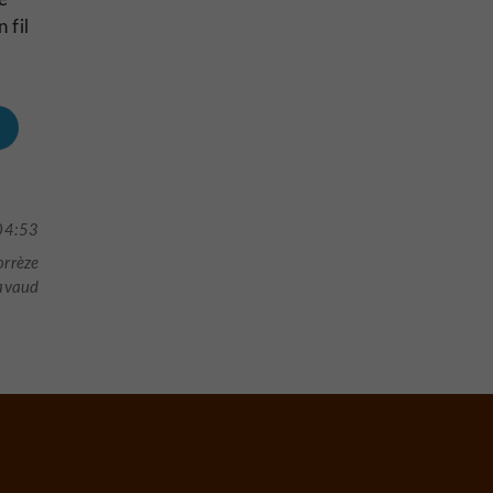
 fil
04:53
orrèze
avaud