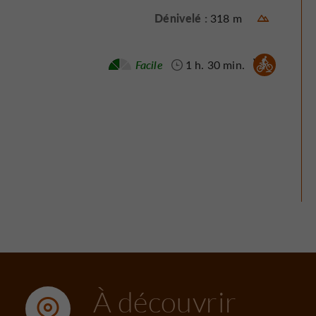
Dénivelé :
318 m
Vtt :
Facile
1 h. 30 min.
À découvrir