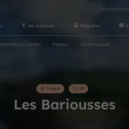
Carte touristi
er
Se restaurer
Déguster
S
andonnées en Corrèze
Treignac
Les Bariousses
Treignac
Vtt
Les Bariousses