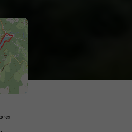
tares
e