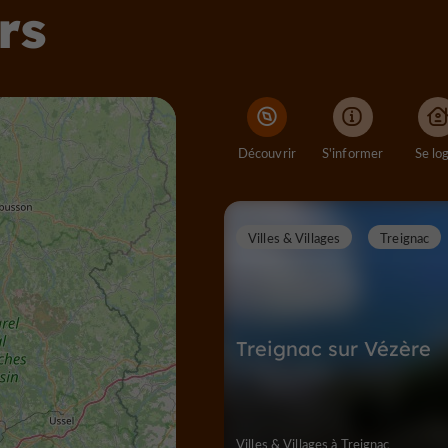
rs
Découvrir
S'informer
Se lo
Villes & Villages
Treignac
Treignac sur Vézère
Villes & Villages à Treignac