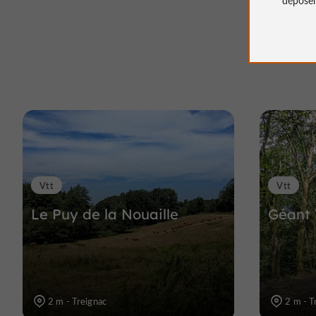
Vtt
Vtt
Le Puy de la Nouaille
Géant 
2 m - Treignac
2 m - T