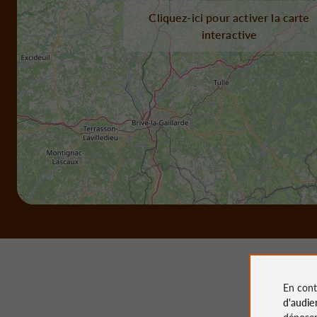
Cliquez-ici pour activer la carte
interactive
En cont
d'audie
déposen