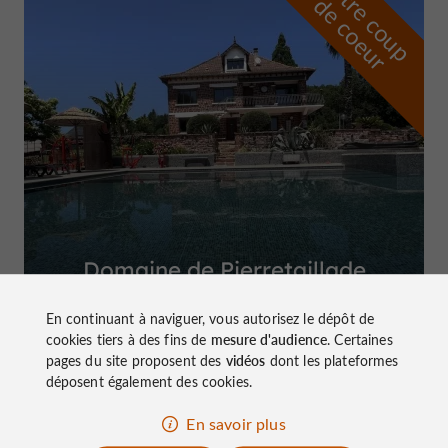
n
o
t
e
c
o
u
p
e
c
o
e
u
r
d
r
Domaine de Pierretaillade
à Meyssac
En continuant à naviguer, vous autorisez le dépôt de
cookies tiers à des fins de
mesure d'audience
. Certaines
pages du site proposent des
vidéos
dont les plateformes
déposent également des cookies.
Top expériences
En savoir plus