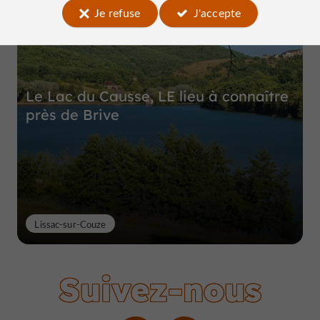
Je refuse
J'accepte
Le Lac du Causse, LE lieu à connaître
près de Brive
Lissac-sur-Couze
Suivez-nous