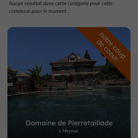
Aucun résultat dans cette catégorie pour cette
commune pour le moment...
n
o
t
e
c
o
u
p
e
c
o
e
u
r
d
r
Domaine de Pierretaillade
à Meyssac