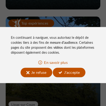
Top expériences
En continuant à naviguer, vous autorisez le dépôt de
cookies tiers à des fins de
mesure d'audience
. Certaines
pages du site proposent des
vidéos
dont les plateformes
déposent également des cookies.
Le Lac du Causse, LE lieu à connaître
En savoir plus
près de Brive
Je refuse
J'accepte
Lissac-sur-Couze