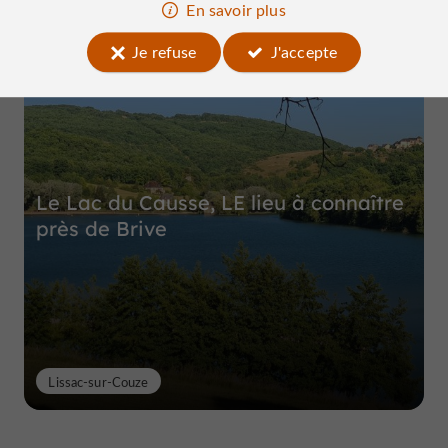
En savoir plus
Top expériences
Je refuse
J'accepte
Le Lac du Causse, LE lieu à connaître
près de Brive
Lissac-sur-Couze