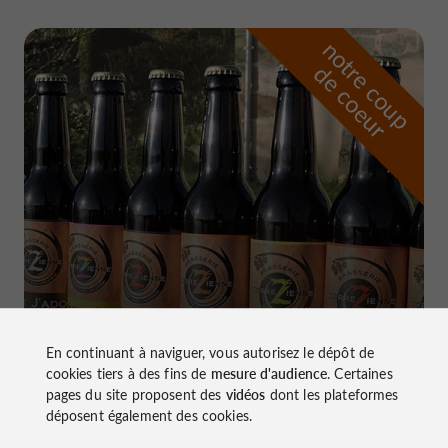
n
o
t
e
c
o
u
p
e
c
o
e
u
r
d
r
Brasserie Corrézienne
En continuant à naviguer, vous autorisez le dépôt de
à Marcillac-la-Croze
cookies tiers à des fins de
mesure d'audience
. Certaines
pages du site proposent des
vidéos
dont les plateformes
déposent également des cookies.