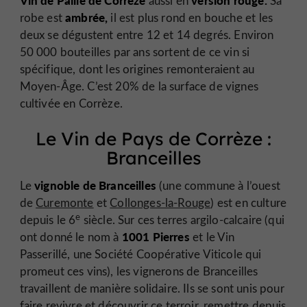
aussi en
Sa
ambrée,
robe est
il est plus rond en bouche et les
deux se dégustent entre 12 et 14 degrés. Environ
50 000 bouteilles par ans sortent de ce vin si
spécifique, dont les origines remonteraient au
Moyen-Âge. C’est 20% de la surface de vignes
cultivée en Corrèze.
Le Vin de Pays de Corrèze :
Branceilles
vignoble de Branceilles
Le
(une commune à l’ouest
de
Curemonte
et
Collonges-la-Rouge
) est en culture
e
depuis le 6
siècle. Sur ces terres argilo-calcaire (qui
1001 Pierres
ont donné le nom à
et le Vin
Passerillé, une Société Coopérative Viticole qui
promeut ces vins), les vignerons de Branceilles
travaillent de manière solidaire. Ils se sont unis pour
faire revivre et découvrir ce terroir, remettre depuis