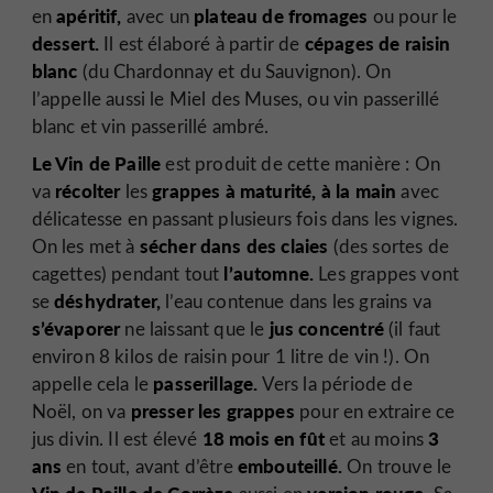
apéritif,
plateau de fromages
en
avec un
ou pour le
dessert.
cépages de raisin
Il est élaboré à partir de
blanc
(du Chardonnay et du Sauvignon). On
l’appelle aussi le Miel des Muses, ou vin passerillé
blanc et vin passerillé ambré.
Le Vin de Paille
est produit de cette manière : On
récolter
grappes à maturité, à la main
va
les
avec
délicatesse en passant plusieurs fois dans les vignes.
sécher dans des claies
On les met à
(des sortes de
l’automne.
cagettes) pendant tout
Les grappes vont
déshydrater,
se
l’eau contenue dans les grains va
s’évaporer
jus concentré
ne laissant que le
(il faut
environ 8 kilos de raisin pour 1 litre de vin !). On
passerillage.
appelle cela le
Vers la période de
presser les grappes
Noël, on va
pour en extraire ce
18 mois en fût
3
jus divin. Il est élevé
et au moins
ans
embouteillé.
en tout, avant d’être
On trouve le
Vin de Paille de Corrèze
version rouge.