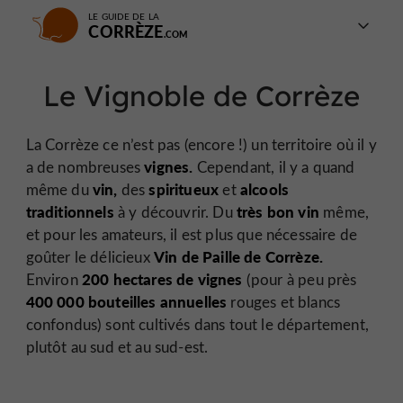
LE GUIDE DE LA
CORRÈZE
Le Vignoble de Corrèze
La Corrèze ce n’est pas (encore !) un territoire où il y
vignes.
a de nombreuses
Cependant, il y a quand
vin,
spiritueux
alcools
même du
des
et
traditionnels
très bon vin
à y découvrir. Du
même,
et pour les amateurs, il est plus que nécessaire de
Vin de Paille de Corrèze.
goûter le délicieux
200 hectares de vignes
Environ
(pour à peu près
400 000 bouteilles annuelles
rouges et blancs
confondus) sont cultivés dans tout le département,
plutôt au sud et au sud-est.