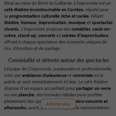
Situé au cœur de Brive-la-Gaillarde, L’Improviste est un
café-théâtre incontournable en Corrèze
, réputé pour
programmation culturelle riche et variée
sa
. Alliant
théâtre
humour
improvisation
musique
spectacles
,
,
,
et
vivants
comédies
seuls-en-
, L’Improviste propose des
,
scène
stand-up,
concerts
soirées d’improvisation
,
et
,
offrant à chaque spectateur des moments uniques de
rire, d’émotion et de partage.
Convivialité et détente autour des spectacles
L’équipe de L’Improviste, passionnée et professionnelle,
ambiance chaleureuse
conviviale
crée une
et
où le
public se sent immédiatement à l’aise. Le café-théâtre
partager un verre
dispose d’un espace accueillant pour
planche
ou une
, des formules idéales pour profiter
apéro-concerts et
pleinement des spectacles vivants,
Afficher plus
afterworks,
avant, pendant ou après la représentation.
Cette combinaison d’expérience artistique et de