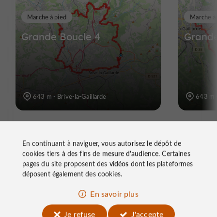
Marche à pied
Marche à
Grande Boucle 4
Grande
643 m - Brive-la-Gaillarde
643 m -
En continuant à naviguer, vous autorisez le dépôt de
cookies tiers à des fins de
mesure d'audience
. Certaines
pages du site proposent des
vidéos
dont les plateformes
déposent également des cookies.
En savoir plus
À découvrir
Je refuse
J'accepte