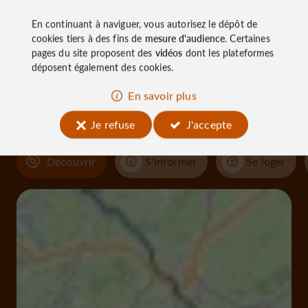
En continuant à naviguer, vous autorisez le dépôt de
cookies tiers à des fins de
mesure d'audience
. Certaines
À découvrir
pages du site proposent des
vidéos
dont les plateformes
déposent également des cookies.
aux
En savoir plus
alentours
Je refuse
J'accepte
Découvrir
S'informer
Se loger