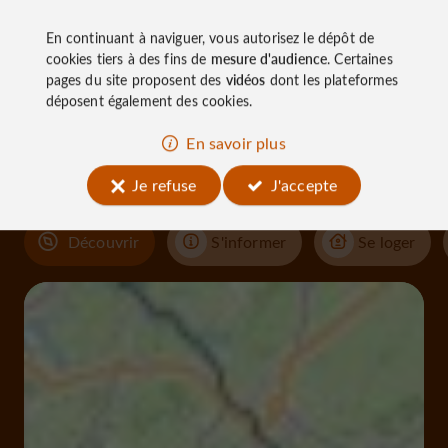
En continuant à naviguer, vous autorisez le dépôt de
cookies tiers à des fins de
mesure d'audience
. Certaines
À découvrir
pages du site proposent des
vidéos
dont les plateformes
déposent également des cookies.
aux
En savoir plus
alentours
Je refuse
J'accepte
Découvrir
S'informer
Se loger