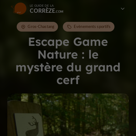
LE GUIDE DE LA
CORRÈZE
Gros-Chastang
Evènements sportifs
Escape Game
Nature : le
mystère du grand
cerf