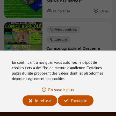
peuple des herbes"
20/08/2026
1,8 km
Fêtes populaires
Gumond
Comice agricole et Descente
caisse à savons
12/09/2026
2,0 km
En continuant à naviguer, vous autorisez le dépôt de
cookies tiers à des fins de
mesure d'audience
. Certaines
pages du site proposent des
vidéos
dont les plateformes
déposent également des cookies.
Voir tous les événements
En savoir plus
Je refuse
J'accepte