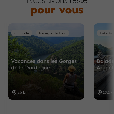
pour vous
Culturelle
Bassignac-le-Haut
Détente
Vacances dans les Gorges
Balade
de la Dordogne
Argent
5,5 km
13,1 k