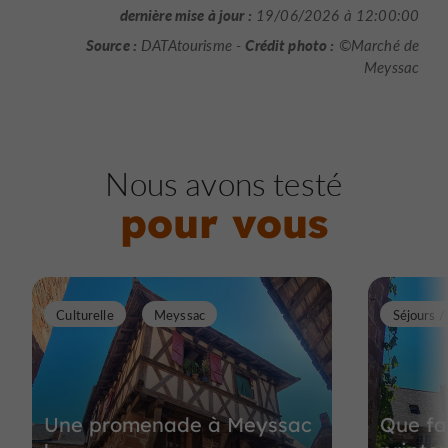
dernière mise à jour :
19/06/2026 à 12:00:00
Source :
Crédit photo :
DATAtourisme -
©Marché de
Meyssac
Nous avons testé
pour vous
Culturelle
Meyssac
Séjours 
Une promenade à Meyssac
Que fa