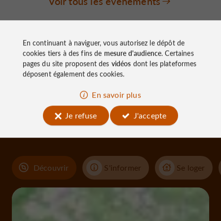
Voir tous les événements
En continuant à naviguer, vous autorisez le dépôt de
cookies tiers à des fins de
mesure d'audience
. Certaines
pages du site proposent des
vidéos
dont les plateformes
déposent également des cookies.
À découvrir
En savoir plus
aux
Je refuse
J'accepte
alentours
Découvrir
S'informer
Se loger