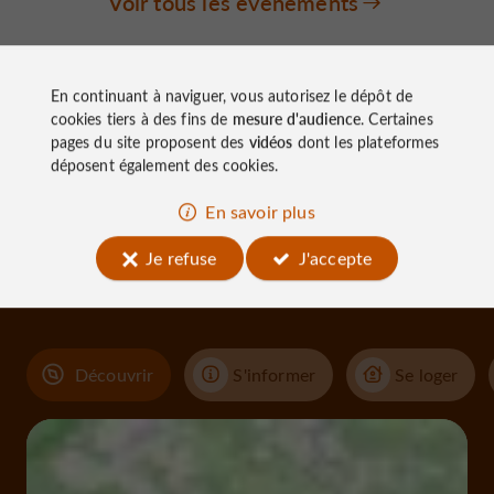
Voir tous les événements
En continuant à naviguer, vous autorisez le dépôt de
cookies tiers à des fins de
mesure d'audience
. Certaines
pages du site proposent des
vidéos
dont les plateformes
déposent également des cookies.
À découvrir
En savoir plus
aux
Je refuse
J'accepte
alentours
Découvrir
S'informer
Se loger