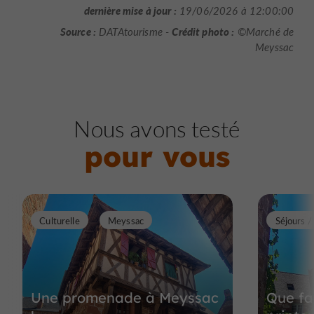
dernière mise à jour :
19/06/2026 à 12:00:00
Source :
Crédit photo :
DATAtourisme -
©Marché de
Meyssac
Nous avons testé
pour vous
Culturelle
Meyssac
Séjours 
Une promenade à Meyssac
Que fa