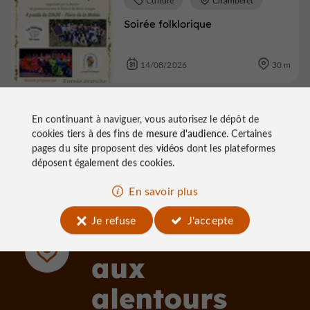
Soirée folklorique
14/08/2026
30 m
Voir tous les événements
En continuant à naviguer, vous autorisez le dépôt de
cookies tiers à des fins de
mesure d'audience
. Certaines
pages du site proposent des
vidéos
dont les plateformes
déposent également des cookies.
En savoir plus
Je refuse
J'accepte
À découvrir
aux
alentours