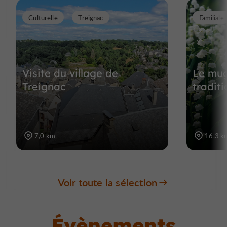
Culturelle
Treignac
Familiale
Visite du village de
Le mug
Treignac
tradit
7,0 km
16,3 k
Voir toute la sélection
Évènements