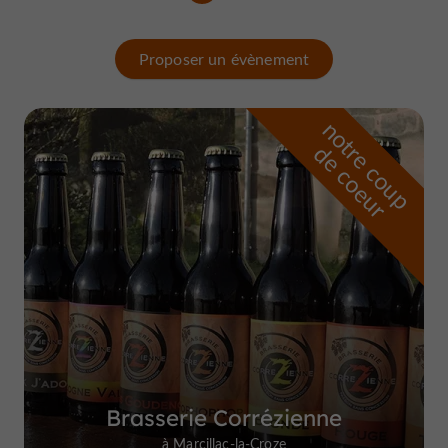
Proposer un évènement
n
o
t
e
c
o
u
p
e
c
o
e
u
r
d
r
Brasserie Corrézienne
à Marcillac-la-Croze