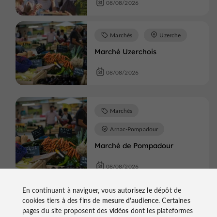
08/08/2026
Marchés
Uzerche
Marché Uzerchois
08/08/2026
Marchés
Arnac-Pompadour
Marché de Pompadour
08/08/2026
En continuant à naviguer, vous autorisez le dépôt de
Marchés
Tulle
cookies tiers à des fins de
mesure d'audience
. Certaines
pages du site proposent des
vidéos
dont les plateformes
Marché