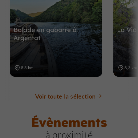
Balade en gabarre à
La Via
Argentat
8,3 km
8,3 km
Voir toute la sélection
Évènements
à proximité