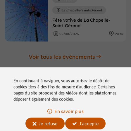
La Chapelle-Saint-Géraud
Fête votive de La Chapelle-
Saint-Géraud
22/08/2026
20 m
Voir tous les événements
En continuant à naviguer, vous autorisez le dépôt de
cookies tiers à des fins de
mesure d'audience
. Certaines
pages du site proposent des
vidéos
dont les plateformes
déposent également des cookies.
À découvrir
En savoir plus
aux
Je refuse
J'accepte