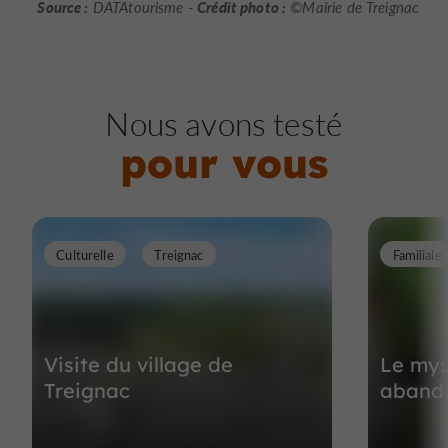
Source :
Crédit photo :
DATAtourisme -
©Mairie de Treignac
Nous avons testé
pour vous
Culturelle
Treignac
Familiale
Visite du village de
Le mys
Treignac
abando