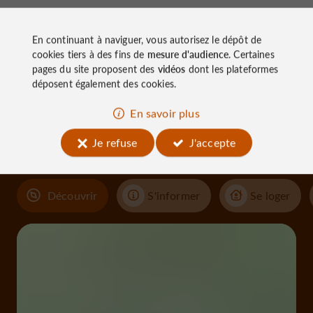
En continuant à naviguer, vous autorisez le dépôt de
cookies tiers à des fins de
mesure d'audience
. Certaines
pages du site proposent des
vidéos
dont les plateformes
À découvrir
déposent également des cookies.
aux
En savoir plus
alentours
Je refuse
J'accepte
Découvrir
S'informer
Se loger