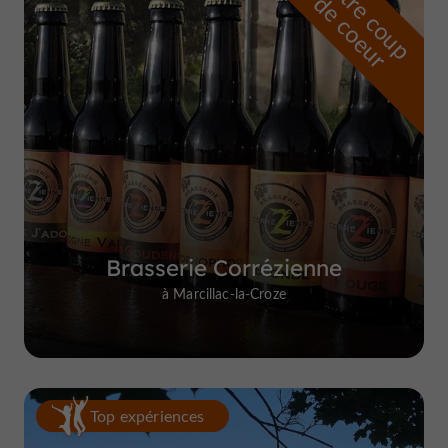
n
o
t
e
c
o
u
p
e
c
o
e
u
r
d
r
Brasserie Corrézienne
à Marcillac-la-Croze
Top expériences