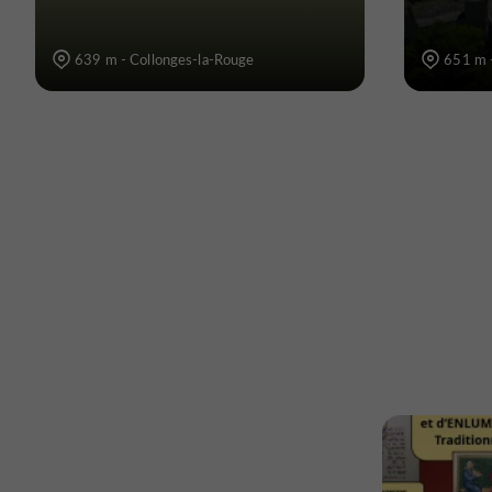
639 m - Collonges-la-Rouge
651 m 