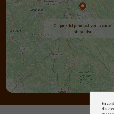
Cliquez-ici pour activer la carte
interactive
En cont
d'audie
déposen