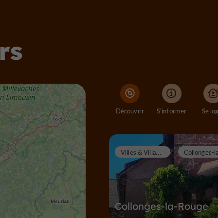
rs
Découvrir
S'informer
Se lo
V
illes & Villages
Collonges-la-Rouge