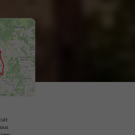
cuit
vous
sages