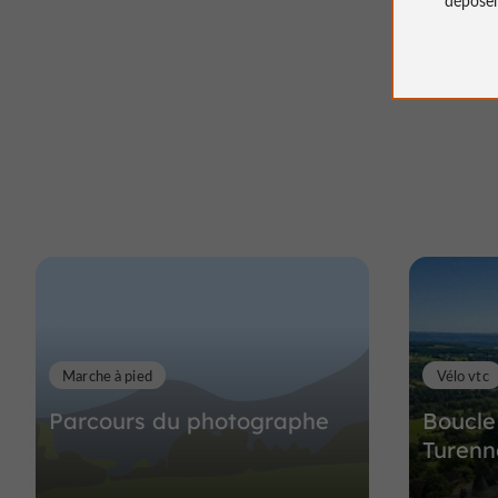
Marche à pied
Vélo vtc
Parcours du photographe
Boucle
Turenn