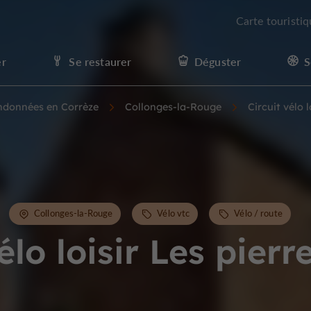
Carte touristi
er
Se restaurer
Déguster
S
andonnées en Corrèze
Collonges-la-Rouge
Circuit vélo 
Collonges-la-Rouge
Vélo vtc
Vélo / route
élo loisir Les pier