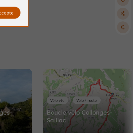
accepte
Villes & Villages
Beynat
Beynat
Villes & Villages à Beynat
8,1 km
Vélo vtc
Vélo / route
nges-
Boucle vélo Collonges-
Saillac