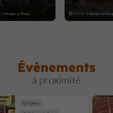
- Collonges-la-Rouge
651 m - Collonges-la-Rou
Évènements
à proximité
Culture