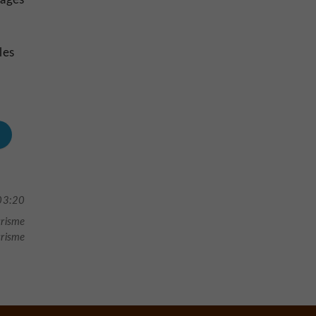
les
03:20
urisme
urisme