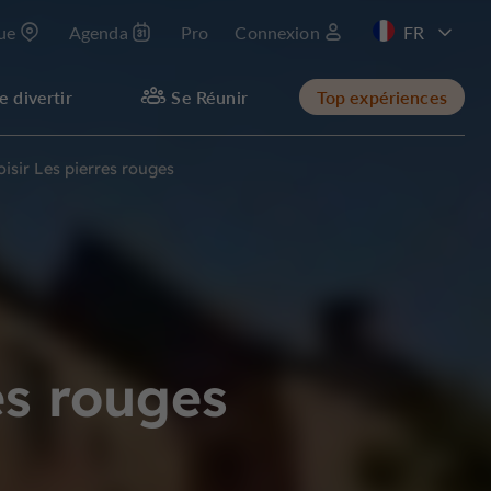
que
Agenda
Pro
Connexion
EN
e divertir
Se Réunir
Top expériences
loisir Les pierres rouges
res rouges