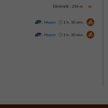
Dénivelé :
258 m
Vélo vtc :
Moyen
1 h. 30 min.
Vélo / route :
Moyen
1 h. 30 min.