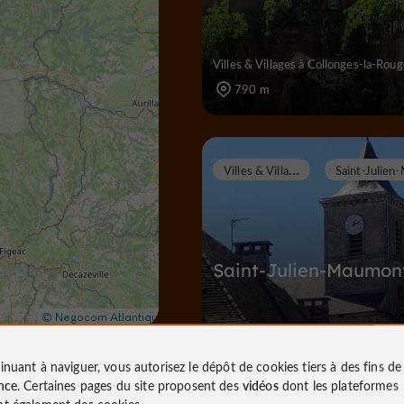
Villes & Villages à Collonges-la-Rou
790 m
V
illes & Villages
Saint-Julien-Maumon
Villes & Villages à Saint-Julien-Mau
inuant à naviguer, vous autorisez le dépôt de cookies tiers à des fins d
5,3 km
nce
. Certaines pages du site proposent des
vidéos
dont les plateformes
t également des cookies.