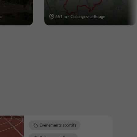
ge
651 m - Collonges-la-Rouge
Evènements sportifs