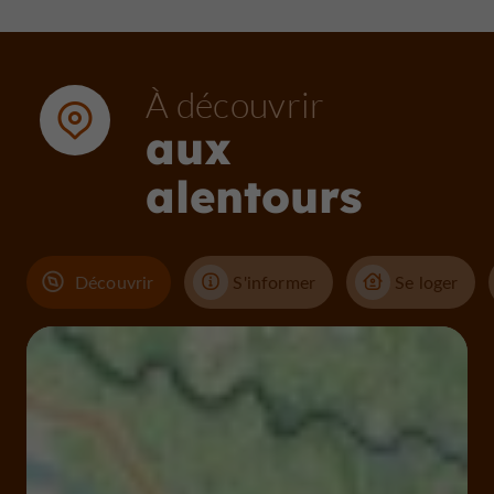
À découvrir
aux
alentours
Découvrir
S'informer
Se loger