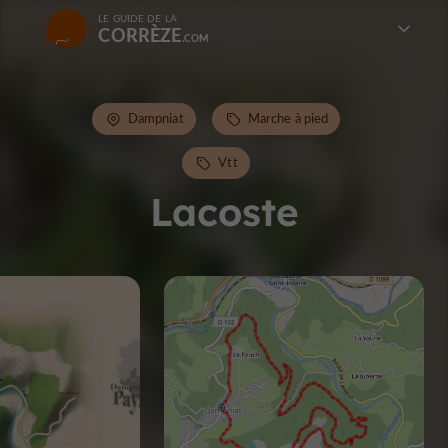
LE GUIDE DE LA
CORRÈZE
Dampniat
Marche à pied
Vtt
Lacoste