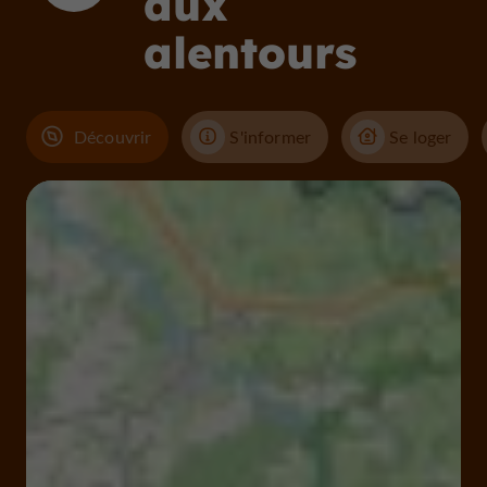
aux
alentours
Découvrir
S'informer
Se loger