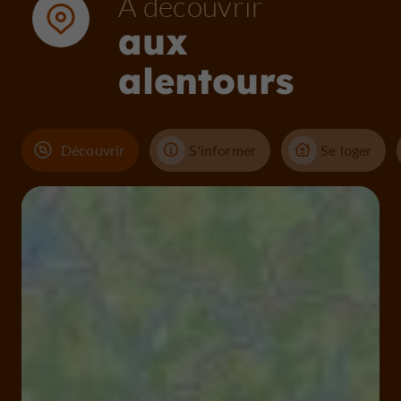
À découvrir
aux
alentours
Découvrir
S'informer
Se loger