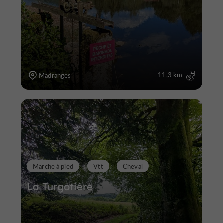
11,3 km
Madranges
Marche à pied
Vtt
Cheval
La Turgotière