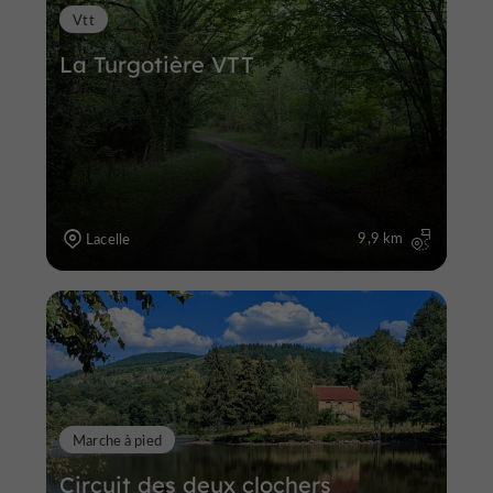
Vtt
La Turgotière VTT
9,9 km
Lacelle
Marche à pied
Circuit des deux clochers