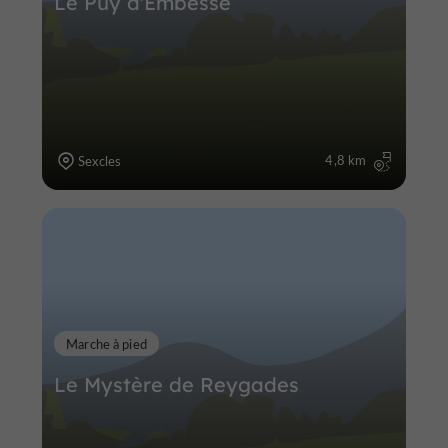
Le Puy d'Embesse
4,8 km
Sexcles
Marche à pied
Le Mystère de Reygades