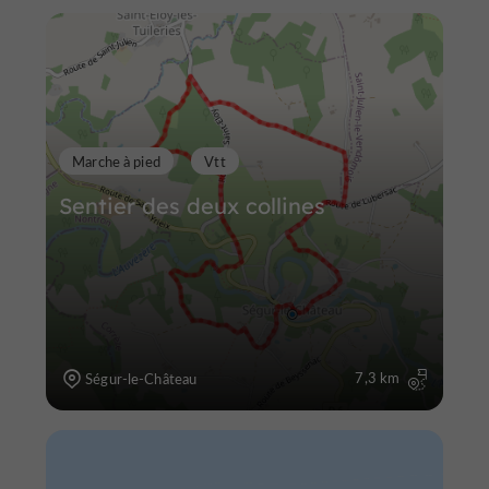
Marche à pied
Vtt
Sentier des deux collines
7,3 km
Ségur-le-Château