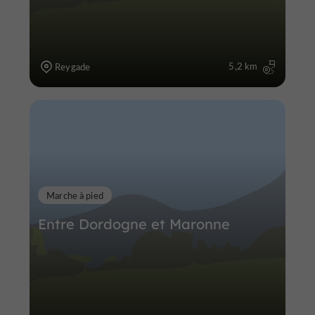
5,2 km
Reygade
Marche à pied
Entre Dordogne et Maronne