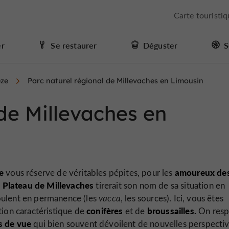
Carte touristi
er
Se restaurer
Déguster
S
èze
Parc naturel régional de Millevaches en Limousin
 de Millevaches en
e
amoureux de
vous réserve de véritables pépites, pour les
Plateau de Millevaches
e
tirerait son nom de sa situation en
oulent en permanence (les
vacca
, les sources). Ici, vous êtes
conifères
broussailles.
ion caractéristique de
et de
On respi
s de vue
qui bien souvent dévoilent de nouvelles perspecti