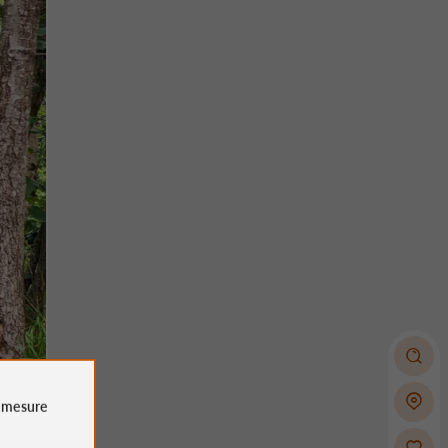
e
mesure