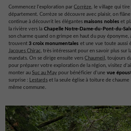
Commencez l’exploration par
Corrèze,
le village qui tir
département. Corrèze se découvre avec plaisir, on flâne 
maisons nobles
continue à découvrit les élégantes
et pl
Chapelle Notre-Dame-du-Pont-du-Salu
la rivière vers la
son charme quand on grimpe en haut du puy éponyme, à 
3 croix monumentales
trouvent
et une vue toute aussi 
Jacques Chirac,
très intéressant pour en savoir plus sur 
mandats. On se dirige ensuite vers
Chaumeil,
toujours d
pour préparer votre exploration de la région, visitez d’a
vue époust
monter au
Suc au May
pour bénéficier d’une
surprise :
Lestards
et la seule église à toiture de chaume 
même commune.