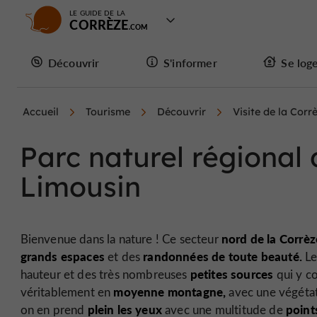
LE GUIDE DE LA
CORRÈZE
Découvrir
S'informer
Se log
Accueil
Tourisme
Découvrir
Visite de la Corr
Parc naturel régional
Limousin
nord de la Corrèz
Bienvenue dans la nature ! Ce secteur
grands espaces
randonnées de toute beauté.
et des
L
petites sources
hauteur et des très nombreuses
qui y c
moyenne montagne,
véritablement en
avec une végétat
plein les yeux
point
on en prend
avec une multitude de