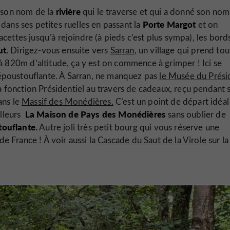
rivière
e son nom de la
qui le traverse et qui a donné son nom
Porte Margot
dans ses petites ruelles en passant la
et on
acettes jusqu’à rejoindre (à pieds c’est plus sympa), les bord
t.
Dirigez-vous ensuite vers
Sarran,
un village qui prend tou
820m d’altitude, ça y est on commence à grimper ! Ici se
époustouflante. À Sarran, ne manquez pas
le Musée du Prési
la fonction Présidentiel au travers de cadeaux, reçu pendant 
ans le
Massif des Monédières.
C’est un point de départ idéal
La Maison de Pays des Monédières
illeurs
sans oublier de
ouflante.
Autre joli très petit bourg qui vous réserve une
de France ! À voir aussi la
Cascade du Saut de la Virole
sur la