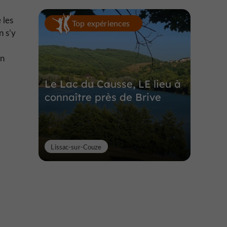
 les
Top expériences
 s’y
en
Le Lac du Causse, LE lieu à
connaître près de Brive
Lissac-sur-Couze