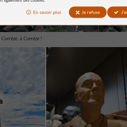
En savoir plus
Je refuse
J'
a Corrèze, à Corrèze !