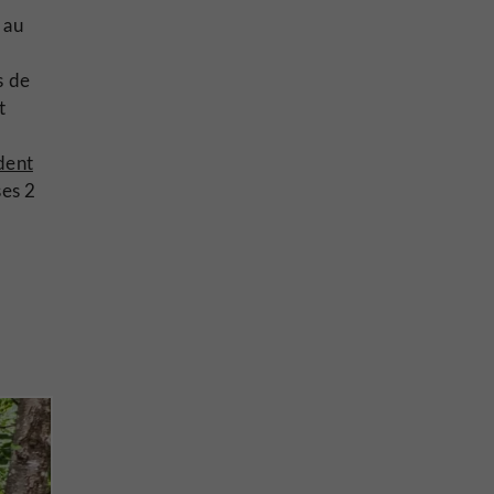
 au
s de
t
dent
ses 2