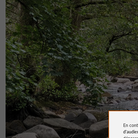
En cont
d'audie
déposen