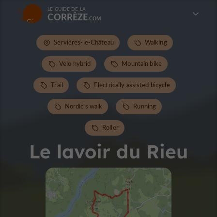
LE GUIDE DE LA
CORRÈZE
Servières-le-Château
Walking
Velo hybrid
Mountain bike
Trail
Electrically assisted bicycle
Nordic's walk
Running
Roller
Le lavoir du Rieu