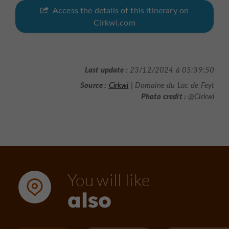
Access the details of this itinerary on
Cirkwi.com
Last update :
23/12/2024 à 05:39:50
Source :
Cirkwi
| Domaine du Lac de Feyt
Photo credit :
@Cirkwi
You will like
also