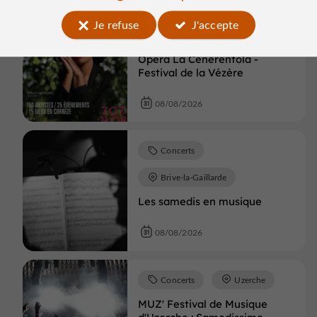
Je refuse
J'accepte
Concerts
Voutezac
Opéra La Cenerentola -
Festival de la Vézère
08/08/2026
Concerts
Brive-la-Gaillarde
Les samedis en musique
08/08/2026
Concerts
Uzerche
MUZ' Festival de Musique