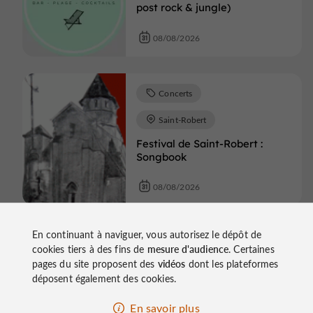
post rock & jungle)
08/08/2026
Concerts
Saint-Robert
Festival de Saint-Robert :
Songbook
08/08/2026
En continuant à naviguer, vous autorisez le dépôt de
Concerts
Segonzac
cookies tiers à des fins de
mesure d'audience
. Certaines
Eclectica festival de musique
pages du site proposent des
vidéos
dont les plateformes
de Segonzac : Firelighters
déposent également des cookies.
08/08/2026
En savoir plus