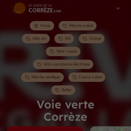
LE GUIDE DE LA
CORRÈZE
Ussac
Marche à pied
Vélo vtc
Vtt
Cheval
Vélo / route
Vélo à assistance électrique
Marche nordique
Course à pied
Roller
Voie verte
Corrèze