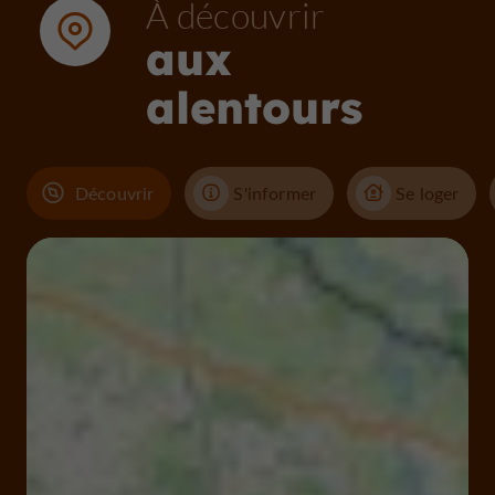
À découvrir
aux
alentours
Découvrir
S'informer
Se loger