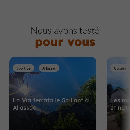
Nous avons testé
pour vous
Sportive
Allassac
Culturell
La Via ferrata le Saillant à
Les me
Allassac
et natu