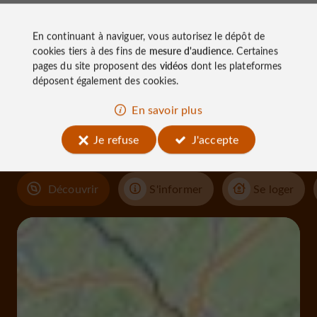
En continuant à naviguer, vous autorisez le dépôt de
cookies tiers à des fins de
mesure d'audience
. Certaines
pages du site proposent des
vidéos
dont les plateformes
À découvrir
déposent également des cookies.
aux
En savoir plus
alentours
Je refuse
J'accepte
Découvrir
S'informer
Se loger