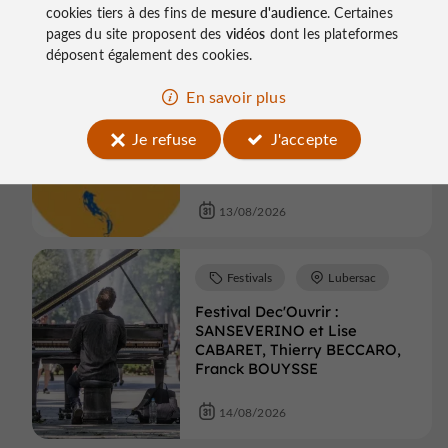
divorce
cookies tiers à des fins de
mesure d'audience
. Certaines
pages du site proposent des
vidéos
dont les plateformes
13/08/2026
déposent également des cookies.
En savoir plus
Festivals
Tulle
Je refuse
J'accepte
Festival de la Luzège : Figaro
divorce
13/08/2026
Festivals
Lubersac
Festival Dec'Ouvrir :
SANSEVERINO et Lise
CABARET, Thierry BECCARO,
Franck BOUYSSE
14/08/2026