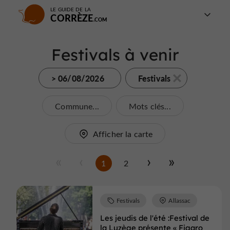
LE GUIDE DE LA
CORRÈZE
Festivals à venir
> 06/08/2026
Festivals
Commune...
Mots clés...
Afficher la carte
1
2
Festivals
Allassac
Les jeudis de l'été :Festival de
la Luzège présente « Figaro