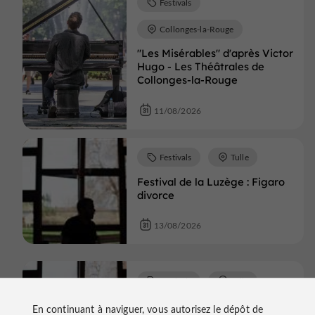
Festivals
Collonges-la-Rouge
"Les Misérables" d'après Victor
Hugo - Les Théâtrales de
Collonges-la-Rouge
11/08/2026
Festivals
Tulle
Festival de la Luzège : Figaro
divorce
13/08/2026
Festivals
Tulle
Festival de la Luzège : Figaro
En continuant à naviguer, vous autorisez le dépôt de