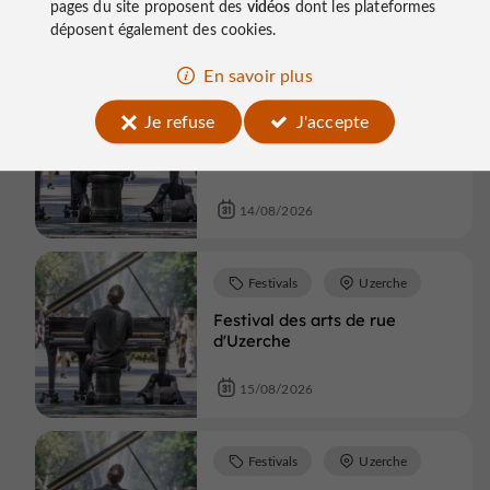
pages du site proposent des
vidéos
dont les plateformes
déposent également des cookies.
Festivals
Lubersac
En savoir plus
Festival Dec'Ouvrir :
Je refuse
J'accepte
SANSEVERINO et Lise
CABARET, Thierry BECCARO,
Franck BOUYSSE
14/08/2026
Festivals
Uzerche
Festival des arts de rue
d'Uzerche
15/08/2026
Festivals
Uzerche