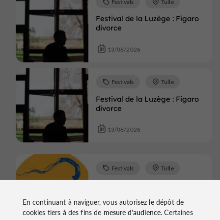
Festivals
Tulle
Festival de la Luzège : Figaro
divorce
13/08/2026
Festivals
Tulle
Festival de la Luzège : Figaro
divorce
13/08/2026
Festivals
Tulle
Festival de la Luzège : Figaro
divorce
En continuant à naviguer, vous autorisez le dépôt de
cookies tiers à des fins de
mesure d'audience
. Certaines
13/08/2026