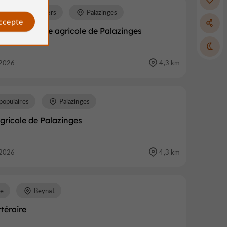
tes, Vides greniers
Palazinges
accepte
ier du comice agricole de Palazinges
2026
4,3 km
populaires
Palazinges
gricole de Palazinges
2026
4,3 km
re
Beynat
ttéraire