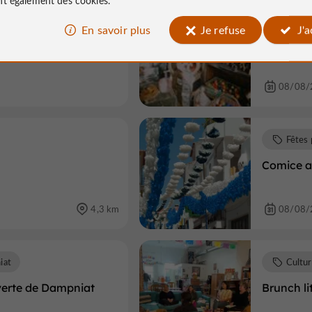
Brocan
En savoir plus
Je refuse
J'
Vide gren
08/08/
Fêtes 
Comice a
4,3 km
08/08/
iat
Cultu
verte de Dampniat
Brunch li