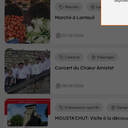
Marchés
Lanteuil
Marché à Lanteuil
01/10/2026
Concerts
Palazinges
Concert du Chœur Amistat
08/08/2026
Evènements sportifs
Dampn
MOUSTA'CHUT: Visite à la décou