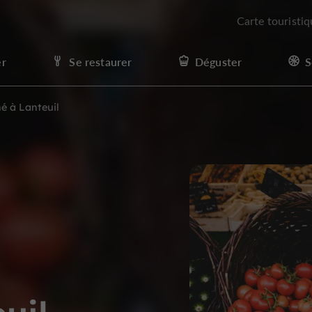
Carte touristi
er
Se restaurer
Déguster
S
é à Lanteuil