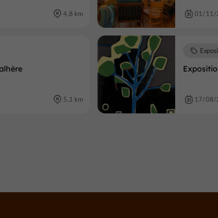
4,8 km
01/11/
Exposi
alhère
Expositio
5,1 km
17/08/