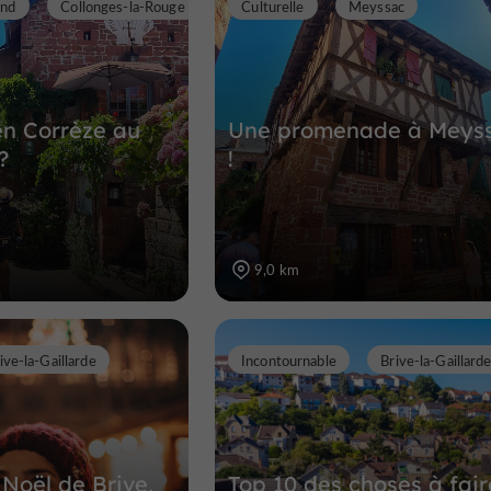
end
Collonges-la-Rouge
Culturelle
Meyssac
en Corrèze au
Une promenade à Meys
?
!
9,0 km
ive-la-Gaillarde
Incontournable
Brive-la-Gaillard
Noël de Brive,
Top 10 des choses à fair