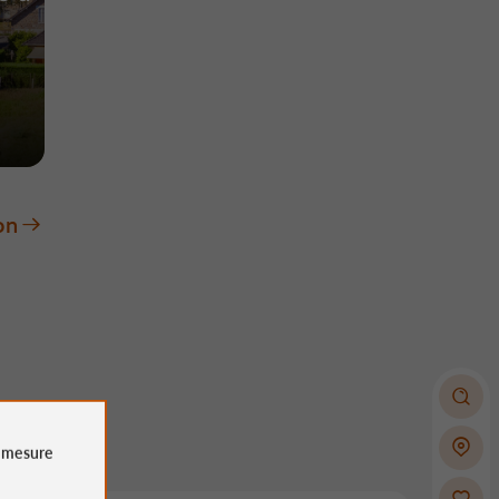
on
e
mesure