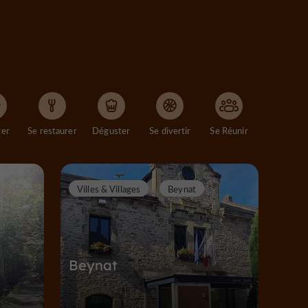
ger
Se restaurer
Déguster
Se divertir
Se Réunir
Villes & Villages
Beynat
Beynat