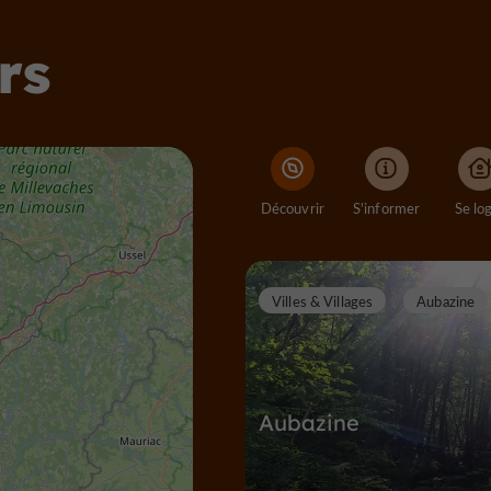
rs
Découvrir
S'informer
Se lo
Villes & Villages
Aubazine
Aubazine