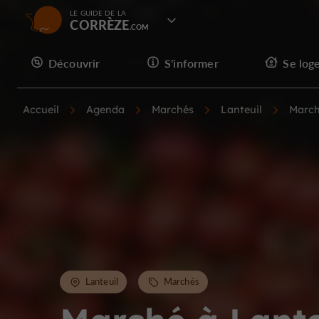
LE GUIDE DE LA
CORRÈZE
Découvrir
S'informer
Se log
Accueil
Agenda
Marchés
Lanteuil
March
Lanteuil
Marchés