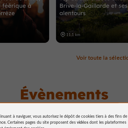
 féérique à
Brive-la-Gaillarde et ses
orrèze
alentours
11,1 km
Voir toute la sélecti
Évènements
à proximité
inuant à naviguer, vous autorisez le dépôt de cookies tiers à des fins d
nce
. Certaines pages du site proposent des
vidéos
dont les plateformes
t également des cookies.