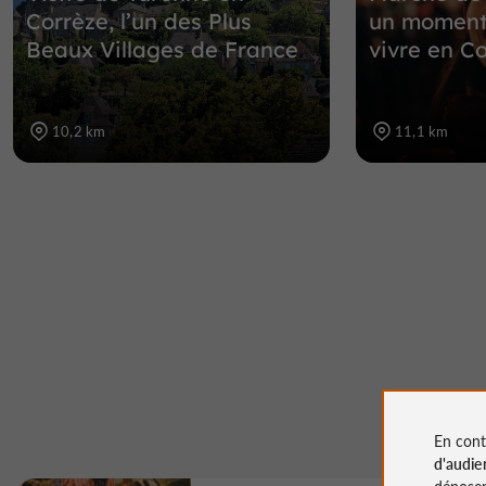
Corrèze, l’un des Plus
un moment
Beaux Villages de France
vivre en C
10,2 km
11,1 km
En cont
d'audie
déposen