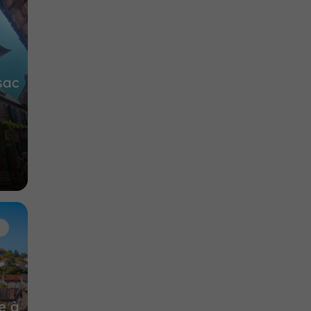
sac
e
e à