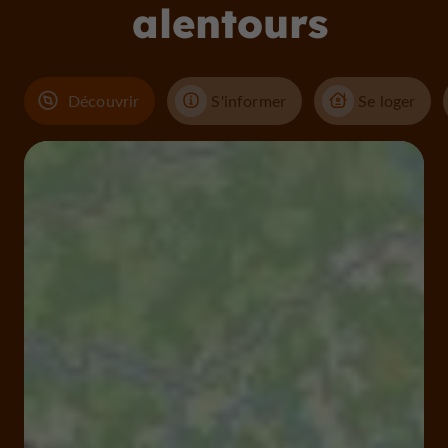
alentours
Découvrir
S'informer
Se loger