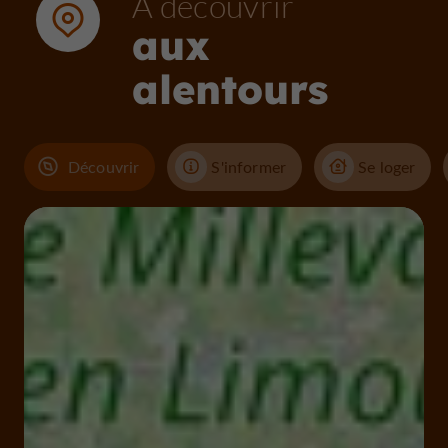
À découvrir
aux
alentours
Découvrir
S'informer
Se loger