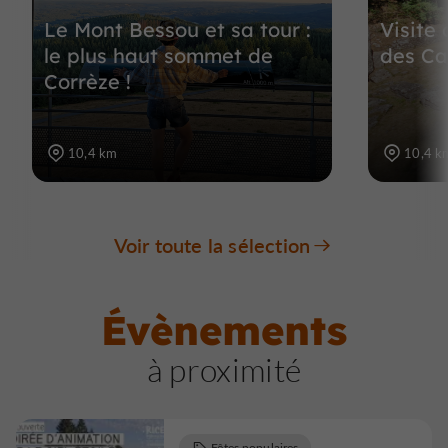
Le Mont Bessou et sa tour :
Visite
le plus haut sommet de
des Ca
Corrèze !
10,4 km
10,4 k
Voir toute la sélection
Évènements
à proximité
Fêtes populaires