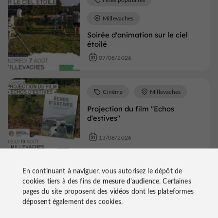
Millevaches
Soirée d'animation sur le ciel
étoilé
07/08/2026
Cinéma
Millevaches
Projection du film "Echos
d'estives"
13/08/2026
En continuant à naviguer, vous autorisez le dépôt de
Fêtes populaires
cookies tiers à des fins de
mesure d'audience
. Certaines
pages du site proposent des
vidéos
dont les plateformes
Millevaches
déposent également des cookies.
Sous le ciel étoilé de Millevaches