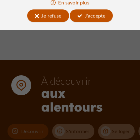
21/08/2026
En savoir plus
Je refuse
J'accepte
Voir tous les événements
À découvrir
aux
alentours
Découvrir
S'informer
Se loger