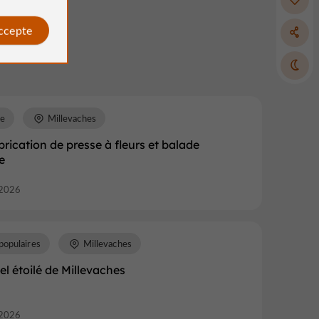
accepte
re
Millevaches
abrication de presse à fleurs et balade
e
2026
populaires
Millevaches
iel étoilé de Millevaches
2026