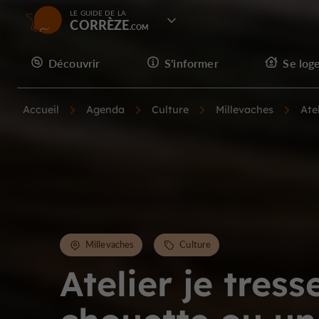
LE GUIDE DE LA
CORRÈZE
Découvrir
S'informer
Se log
Accueil
Agenda
Culture
Millevaches
Ate
Millevaches
Culture
Atelier je tress