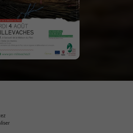
cez
liser