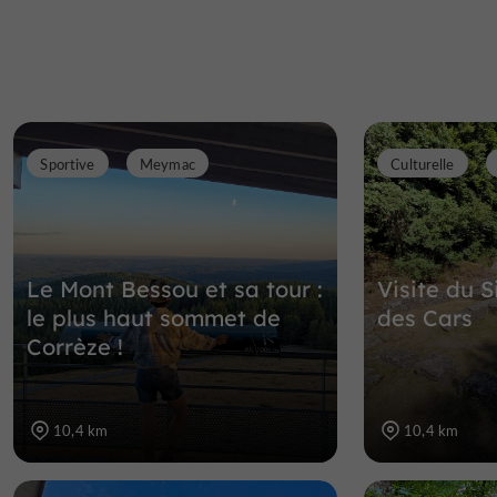
Sportive
Meymac
Culturelle
Le Mont Bessou et sa tour :
Visite du S
le plus haut sommet de
des Cars
Corrèze !
10,4 km
10,4 km