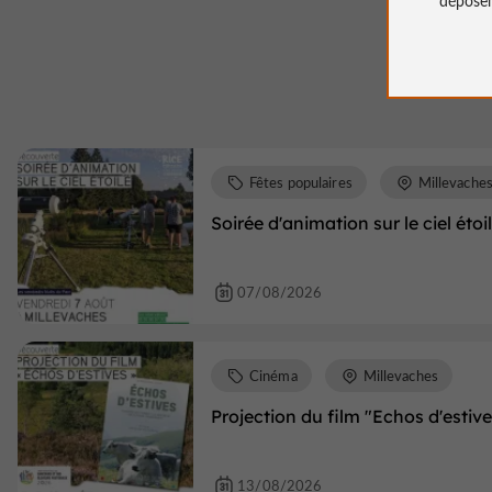
Fêtes populaires
Millevache
Soirée d'animation sur le ciel étoi
07/08/2026
Cinéma
Millevaches
Projection du film "Echos d'estive
13/08/2026