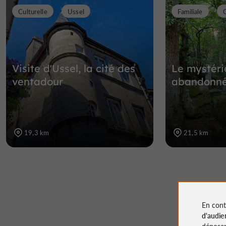
Culturelle
Ussel
Familiale
Visite d'Ussel, la cité des
Le mystéri
ventadour
abandonné
19,3 km
21,5 km
En cont
d'audie
déposen