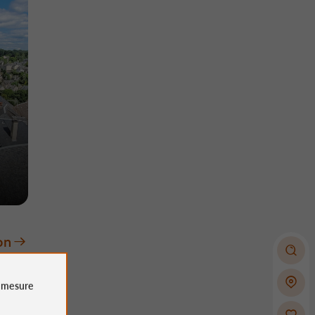
on
e
mesure