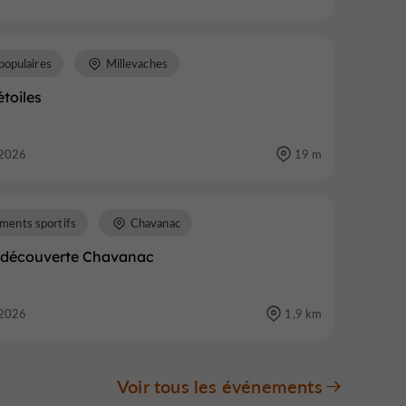
populaires
Millevaches
étoiles
2026
19 m
ments sportifs
Chavanac
 découverte Chavanac
2026
1,9 km
Voir tous les événements