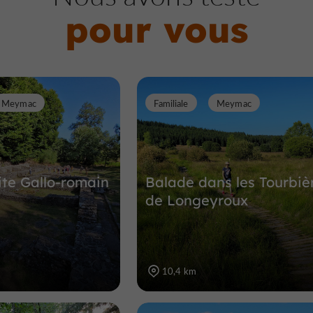
pour vous
Meymac
Familiale
Meymac
ite Gallo-romain
Balade dans les Tourbiè
de Longeyroux
10,4 km