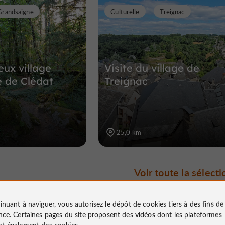
Grandsaigne
Culturelle
Treignac
eux village
Visite du village de
 de Clédat
Treignac
25,0 km
Voir toute la sélecti
inuant à naviguer, vous autorisez le dépôt de cookies tiers à des fins d
nce
. Certaines pages du site proposent des
vidéos
dont les plateformes
t également des cookies.