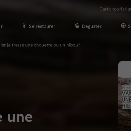
Carte touristi
er
Se restaurer
Déguster
S
lier je tresse une chouette ou un hibou?
e une