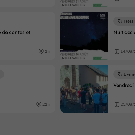
Fêtes 
 de contes et
Nuit des 
2 m
14/08/
s
Evène
Vendredi
22 m
21/08/