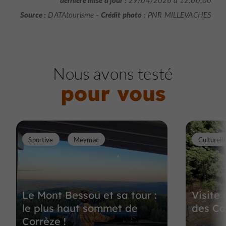
Source :
Crédit photo :
DATAtourisme -
PNR MILLEVACHES
Nous avons testé
pour vous
Sportive
Meymac
Culturell
Le Mont Bessou et sa tour :
Visite
le plus haut sommet de
des Ca
Corrèze !