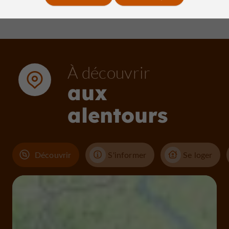
À découvrir
aux
alentours
Découvrir
S'informer
Se loger