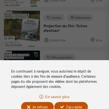
12/08/2026
19 m
Cinéma
Millevaches
Projection du film "Echos
d'estives"
13/08/2026
19 m
Fêtes populaires
Millevaches
En continuant à naviguer, vous autorisez le dépôt de
Sous le ciel étoilé de Millevaches
cookies tiers à des fins de
mesure d'audience
. Certaines
pages du site proposent des
vidéos
dont les plateformes
21/08/2026
19 m
déposent également des cookies.
En savoir plus
Voir tous les événements
Je refuse
J'accepte