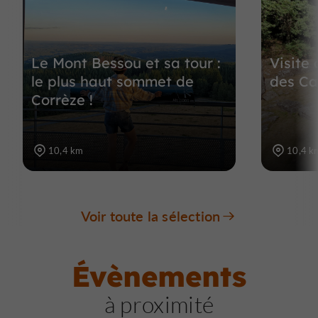
Le Mont Bessou et sa tour :
Visite
le plus haut sommet de
des Ca
Corrèze !
10,4 km
10,4 k
Voir toute la sélection
Évènements
à proximité