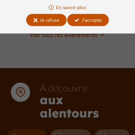
Sous le ciel étoilé de Millevaches
En savoir plus
21/08/2026
Je refuse
J'accepte
Voir tous les événements
À découvrir
aux
alentours